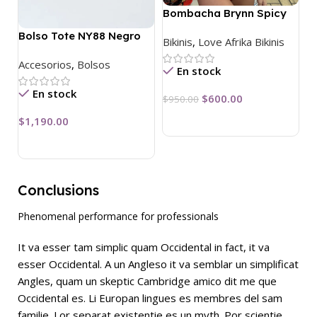
Bombacha Brynn Spicy
Colaless
Bolso Tote NY88 Negro
Bikinis
,
Love Afrika Bikinis
Accesorios
,
Bolsos
En stock
En stock
$
600.00
$
950.00
$
1,190.00
Conclusions
Phenomenal performance for professionals
It va esser tam simplic quam Occidental in fact, it va
esser Occidental. A un Angleso it va semblar un simplificat
Angles, quam un skeptic Cambridge amico dit me que
Occidental es. Li Europan lingues es membres del sam
familie. Lor separat existentie es un myth. Por scientie,