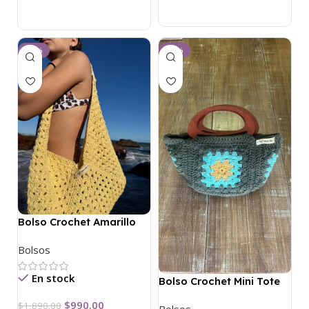
-48%
-21%
Bolso Crochet Amarillo
Bolsos
En stock
Bolso Crochet Mini Tote
$
990.00
$
1,890.00
Bolsos