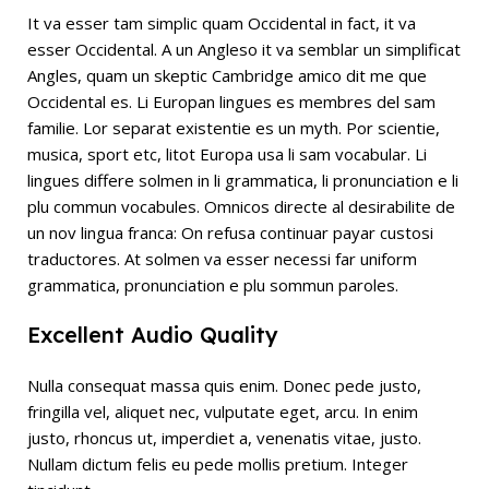
It va esser tam simplic quam Occidental in fact, it va
esser Occidental. A un Angleso it va semblar un simplificat
Angles, quam un skeptic Cambridge amico dit me que
Occidental es. Li Europan lingues es membres del sam
familie. Lor separat existentie es un myth. Por scientie,
musica, sport etc, litot Europa usa li sam vocabular. Li
lingues differe solmen in li grammatica, li pronunciation e li
plu commun vocabules. Omnicos directe al desirabilite de
un nov lingua franca: On refusa continuar payar custosi
traductores. At solmen va esser necessi far uniform
grammatica, pronunciation e plu sommun paroles.
Excellent Audio Quality
Nulla consequat massa quis enim. Donec pede justo,
fringilla vel, aliquet nec, vulputate eget, arcu. In enim
justo, rhoncus ut, imperdiet a, venenatis vitae, justo.
Nullam dictum felis eu pede mollis pretium. Integer