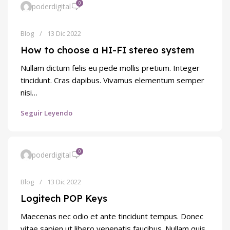
0
poderdigital
Blog
13 Dic 2022
How to choose a HI-FI stereo system
Nullam dictum felis eu pede mollis pretium. Integer
tincidunt. Cras dapibus. Vivamus elementum semper
nisi…
Seguir Leyendo
0
poderdigital
Blog
13 Dic 2022
Logitech POP Keys
Maecenas nec odio et ante tincidunt tempus. Donec
vitae sapien ut libero venenatis faucibus. Nullam quis