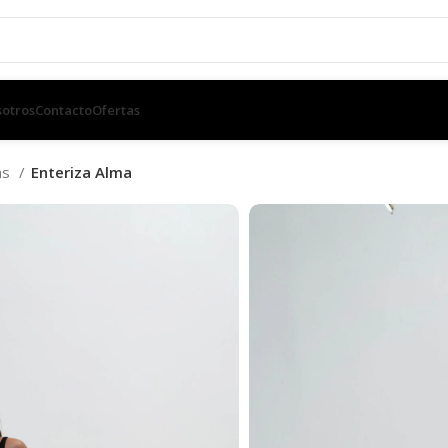
otros
Contacto
Ofertas
as
Enteriza Alma
Enteriza Alm
SKU:
N/D
$
890.00
TALLE