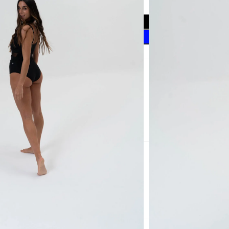
Añadir Al Carrito
Comprar Ahora
seos
 este producto ahora!
a
io