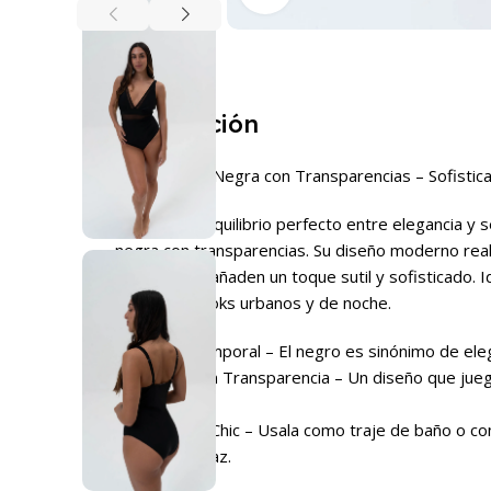
Descripción
Malla Entera Negra con Transparencias – Sofistica
Descubrí el equilibrio perfecto entre elegancia y 
negra con transparencias. Su diseño moderno realza
translúcidos añaden un toque sutil y sofisticado. Id
body para looks urbanos y de noche.
🖤 Estilo Atemporal – El negro es sinónimo de eleg
✨ Detalles en Transparencia – Un diseño que juega
refinamiento.
🌊 Versátil y Chic – Usala como traje de baño o c
un outfit audaz.