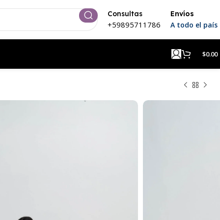
Consultas
Envíos
+59895711786
A todo el país
$
0.00
a