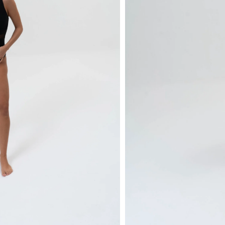
Comparar
Añadir a lista de de
16
La gente viendo
Retiro En Tiend
Envío A Domicil