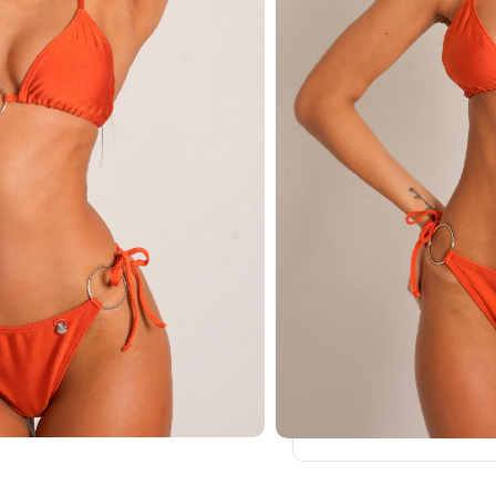
Comparar
Añadir a lista de de
14
La gente viendo
Retiro En Tiend
Envío A Domicil