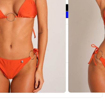
Añadir Al Carrito
Comprar Ahora
seos
 este producto ahora!
a
io