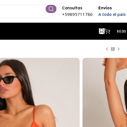
Consultas
Envíos
+59895711786
A todo el país
$
0.00
rbo Dreamfyre