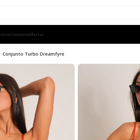
otros
Contacto
Ofertas
Conjunto Turbo Dreamfyre
Conjunto Tu
SKU:
N/D
$
1,200.00
TALLE