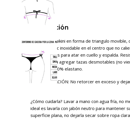
Descripción
Conjunto de bikini en forma de triangulo movible
avío de zamac inoxidable en el centro que no calien
son regulables para atar en cuello y espalda. Resi
abertura para agregar tazas desmotables (no vien
polyester y 20% elastano.
RECOMENDACIÓN: No retorcer en exceso y dejar s
húmeda.
¿Cómo cuidarla? Lavar a mano con agua fría, no met
ideal es lavarla con jabón neutro para mantener su
superficie plana, no dejarla secar sobre ropa clara