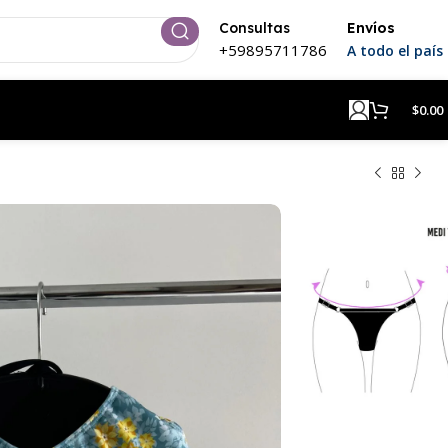
Consultas
Envíos
+59895711786
A todo el país
$
0.00
lly Sumbawa