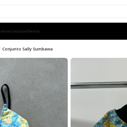
otros
Contacto
Ofertas
Conjunto Sally Sumbawa
Conjunto Sa
SKU:
N/D
$
1,200.00
TALLE