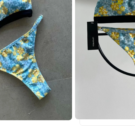
Comparar
Añadir a lista de de
17
La gente viendo
Retiro En Tiend
Envío A Domicil