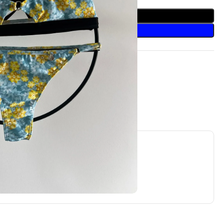
Añadir Al Carrito
Comprar Ahora
seos
 este producto ahora!
a
io