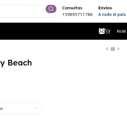
Consultas
Envíos
+59895711786
A todo el país
$
0.00
ly Beach