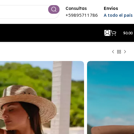
Consultas
Envíos
+59895711786
A todo el país
$
0.00
na