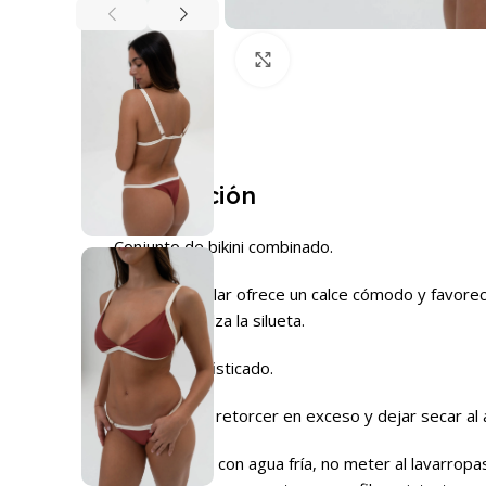
Haga Click para agrandar
Descripción
Conjunto de bikini combinado.
El top triangular ofrece un calce cómodo y favorec
ajustable realza la silueta.
Versátil y sofisticado.
Cuidados: No retorcer en exceso y dejar secar al 
Lavar a mano con agua fría, no meter al lavarropas 