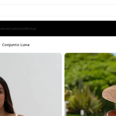
otros
Contacto
Ofertas
Conjunto Luna
Conjunto Lu
SKU:
N/D
$
1,200.00
TALLE