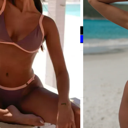
Añadir Al Carrito
Comprar Ahora
seos
 este producto ahora!
a
io