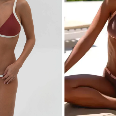
COLOR
Comparar
Añadir a lista de de
15
La gente viendo
Retiro En Tiend
Envío A Domicil