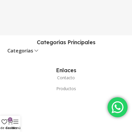
Categorías Principales
Categorías
Enlaces
Contacto
Productos
0
a de deseos
Carro
Menú